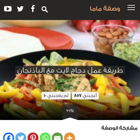
وصفة ماما
طريقة عمل دجاج لايت مع الباذنجان
أعجبني
لم يعجبني
10
857
99%
مشاركة الوصفة