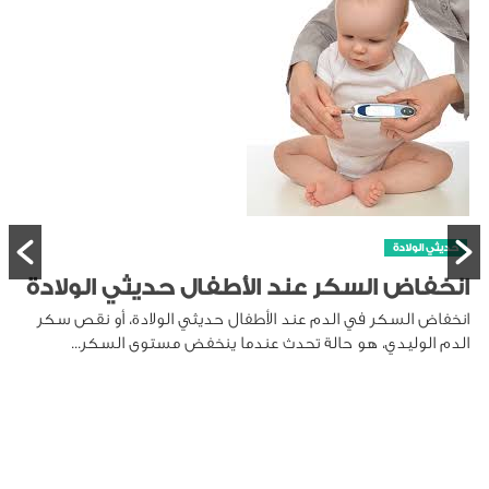
 الولادة
، أو نقص سكر
لسكر...
حديثي الولادة
متى تظهر الأسنان عند الرضيع