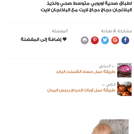
اطباق صحية
اوروبي
متوسط
صحي ولذيذ
الباذنجان
دجاج
دجاج لايت مع الباذنجان
لايت
مشاركة & طباعة
المفضلة
← ‎السابق
طريقة عمل حساء الشمندر البارد
طريقة عمل أوراك الدجاج بدبس الرمان