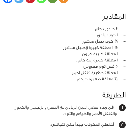
المقادير
‏-
4 صدور دجاج
‏-
1 كوب زبادي
‏-
¼ كوب بصل مبشور
‏-
½ 1 معلقة كبيرة زنجبيل مبشور
‏-
1 معلقة كبيرة كمون
‏-
1 معلقة كبيرة زيت كانولا
‏-
5 فص ثوم مهروس
‏-
1 معلقة صغيرة فلفل احمر
‏-
½ معلقة صغيرة كركم
الطريقة
في وعاء ضعي اللبن الزبادي مع البصل والزنجبيل والكمون
والفلفل الأحمر والكركم والثوم.
أخلطي المكونات جيداً حتى تتجانس.