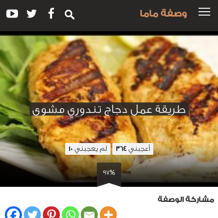
وصفة ماما
طريقة عمل دجاج تندوري مشوي
أعجبني
لم يعجبني
10
364
97%
مشاركة الوصفة