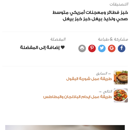
التصنيفات
خبز
فطائر ومعجنات
أمريكي
متوسط
صحي ولذيذ
بيغل
خبز
خبز بيغل
مشاركة & طباعة
المفضلة
← ‎السابق
طريقة عمل شوربة البقول
طريقة عمل ايدام الباذنجان والبطاطس