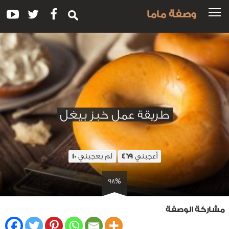
وصفة ماما
طريقة عمل خبز بيغل
أعجبني
لم يعجبني
10
469
98%
مشاركة الوصفة