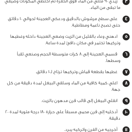
زيدي 90 مللي من الماء فوق الحفرة ثم اخلطي المكونات وضيفي
ما تبقى من الماء.
على سطح مرشوش بالدقيق ودعكي العجينة لحوالي 10 دقائق
حتى تصبح ناعمة ومطاطية.
ادهني وعاء بالقليل من الزيت وضعي العجينة داخله وغطيها
وتركيها تختمر في مكان دافئ لمدة ساعة.
قسمي العجينة إلى 8 كرات متوسطة الحجم وصنعي ثقباً
وسطها.
غطيها بقطعة قماش وتركيها ترتاح لـ10 دقائق.
اغلي كمية كافية من الماء وسلقي البيغل لمدة دقيقة من كل
جهة.
انقلي البيغل إلى قالب فرن مدهون بالزيت.
أدخليه إلى فرن محمى مسبقاً على حرارة 180 درجة مئوية لمدة 20
دقيقة.
أخرجيه من الفرن واتركيه يبرد.