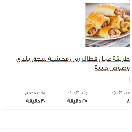
طريقة عمل فطائر رول محشية سجق بلدي
وصوص جبنة
وقت الإعداد
وقت الطبخ
8
25 ‎دقيقة
30 ‎دقيقة