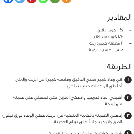
المقادير
‏-
½ 1 كوب دقيق
‏-
1/3 كوب ماء فاتر
‏-
2 معلقة كبيرة زيت
‏-
ملح - حسب الرغبة
الطريقة
في وعاء كبير ضعي الدقيق وملعقة كبيرة من الزيت والملح.
أخلطي المكونات حتى تتداخل.
أضيفي الماء تدريجياً وادعكي المزيج حتى تحصلي على عجينة
متماسكة.
إدهني العجينة بالكمية المتبقية من الزيت. غطي الوعاء بورق نيلون
لاصق واتركيه جانباً حتى ترتاح العجينة.
شكلي كرات متساوية الحجم من العجينة.