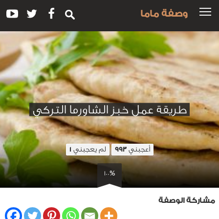
وصفة ماما
طريقة عمل خبز الشاورما التركي
أعجبني
لم يعجبني
1
993
100%
مشاركة الوصفة