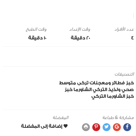
وقت الإعداد
وقت الطبخ
4
20 ‎دقيقة
10 ‎دقيقة
التصنيفات
خبز
فطائر ومعجنات
تركى
متوسط
صحي ولذيذ
التركي
الشاورما
خبز
خبز الشاورما التركي
مشاركة & طباعة
المفضلة