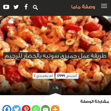
وصفة ماما
طريقة عمل جمبري سوتيه بالخضار للرجيم
أعجبني
لم يعجبني
1
4999
100%
مشاركة الوصفة