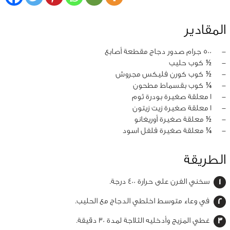
المقادير
‏-
500 جرام صدور دجاج مقطعة أصابع
‏-
½ كوب حليب
‏-
½ كوب كورن فليكس مجروش
‏-
¼ كوب بقسماط مطحون
‏-
1 معلقة صغيرة بودرة ثوم
‏-
1 معلقة صغيرة زيت زيتون
‏-
½ معلقة صغيرة أوريغانو
‏-
¼ معلقة صغيرة فلفل اسود
الطريقة
سخني الفرن على حرارة 400 درجة.
في وعاء متوسط اخلطي الدجاج مع الحليب.
غطي المزيج وأدخليه الثلاجة لمدة 30 دقيقة.