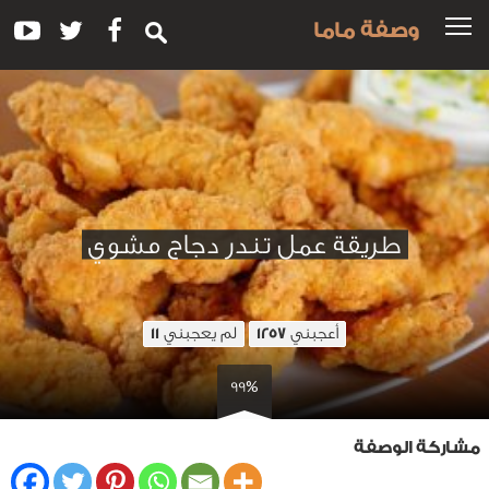
وصفة ماما
طريقة عمل تندر دجاج مشوي
أعجبني
لم يعجبني
11
1257
99%
مشاركة الوصفة