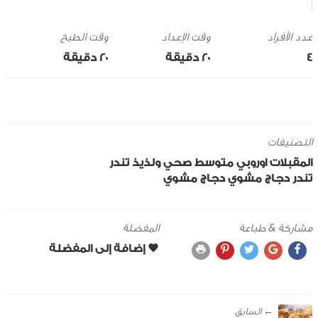
وقت الإعداد
وقت الطبخ
4
20 ‎دقيقة
20 ‎دقيقة
التصنيفات
المقبلات
اوروبي
متوسط
صحي ولذيذ
تندر
تندر دجاج مشوي
دجاج
مشوي
مشاركة & طباعة
المفضلة
← ‎السابق