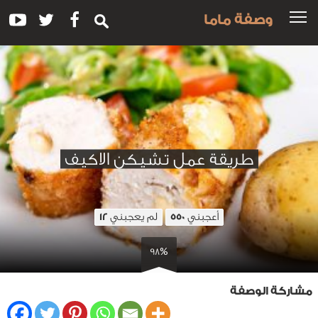
وصفة ماما
طريقة عمل تشيكن الاكيف
أعجبني
لم يعجبني
12
550
98%
مشاركة الوصفة