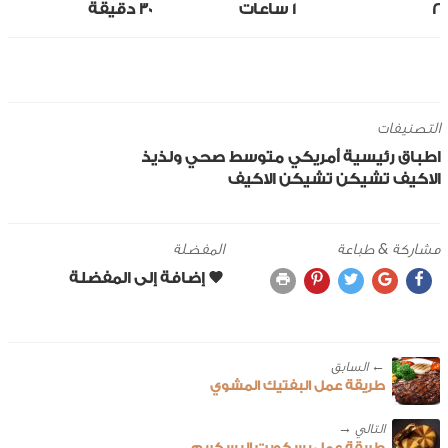
2
1 ساعات
30 ‎دقيقة
التصنيفات
اطباق رئيسية
أمريكي
متوسط
صحي ولذيذ
الاكيف
تشيكن
تشيكن الاكيف
مشاركة & طباعة
المفضلة
← ‎السابق
طريقة عمل البفتيك المشوي
طريقة عمل بسكويت البسكريم