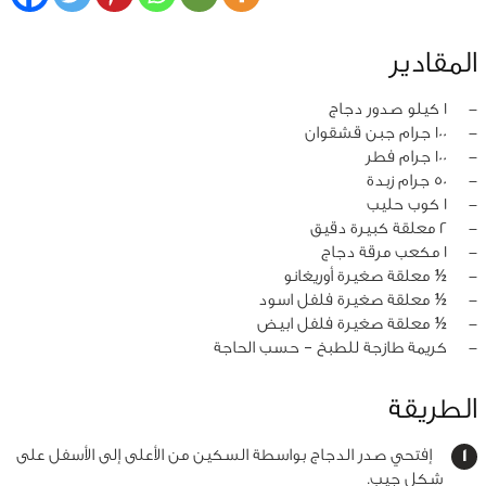
المقادير
‏-
1 كيلو صدور دجاج
‏-
100 جرام جبن قشقوان
‏-
100 جرام فطر
‏-
50 جرام زبدة
‏-
1 كوب حليب
‏-
2 معلقة كبيرة دقيق
‏-
1 مكعب مرقة دجاج
‏-
½ معلقة صغيرة أوريغانو
‏-
½ معلقة صغيرة فلفل اسود
‏-
½ معلقة صغيرة فلفل ابيض
‏-
كريمة طازجة للطبخ – حسب الحاجة
الطريقة
إفتحي صدر الدجاج بواسطة السكين من الأعلى إلى الأسفل على
شكل جيب.