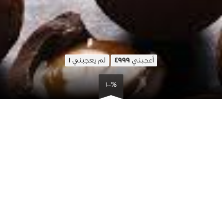
أعجبني
لم يعجبني
1
4999
100%