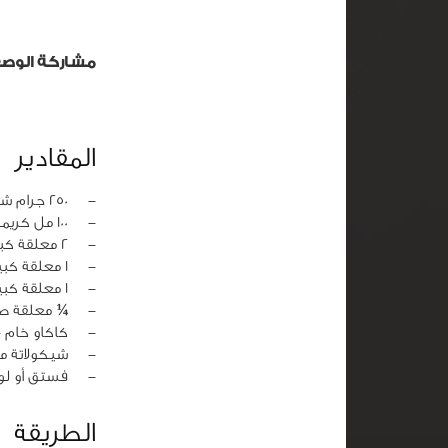
مشاركة الوص
المقادير
‏-
250 جرام شيكولاتة داكنة مفرومة
‏-
100 مل كريمة خفق أو كريمة حلويات
‏-
2 معلقة كبيرة صوص كراميل مملح
‏-
1 معلقة كبيرة قهوة إسبريسو جاهزة
‏-
1 معلقة كبيرة زبدة
‏-
¼ معلقة صغ
‏-
كاكاو خام 
‏-
شيكولاتة مب
‏-
فستق أو لو
الطريقة