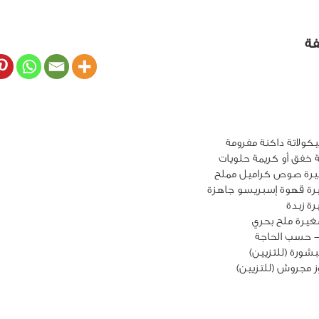
فة
يرة ملح بحري
- حسب الحاجة
شورة (للتزيين)
ز مجروش (للتزيين)