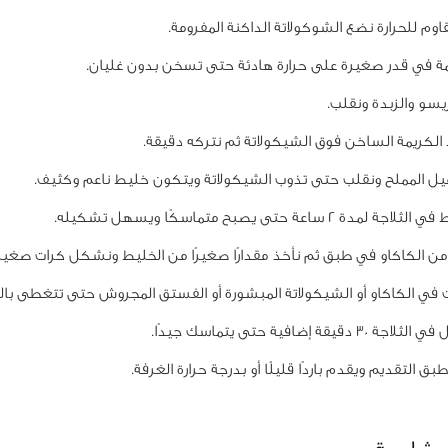
وم للحرارة نضع الشوكولاتة الداكنة المفرومة.
ة في قدر صغيرة على حرارة هادئة حتى تسخن بدون غليان.
يسو والزبدة ونقلب.
لكريمة الساخن فوق الشيكولاتة ثم نتركه دقيقة.
يل المملح ونقلب حتى تذوب الشيكولاتة ويتكون خليط ناعم وكثيف.
دة 2 ساعة حتى يصبح متماسكًا ويسهل تشكيله.
 من الكاكاو في طبق ثم نأخذ مقدارًا صغيرًا من الخليط ونشكل كرات صغيرة
 في الكاكاو أو الشيكولاتة المبشورة أو الفستق المجروش حتى تتغطى بال
 دقيقة إضافية حتى يتماسك جيدًا.
 التقديم ويقدم باردًا قليلًا أو بدرجة حرارة الغرفة.