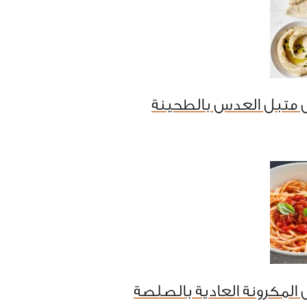
 متبل العدس بالطحينة
المكرونة العادية بالصلصة