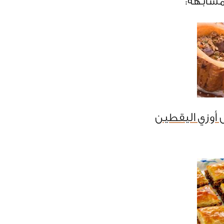
مشابهة:
أوزي اليقطين