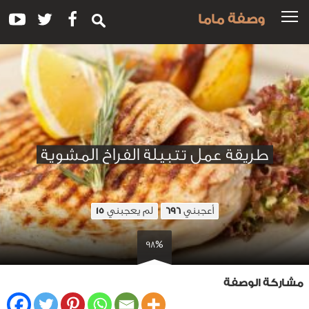
وصفة ماما
طريقة عمل تتبيلة الفراخ المشوية
أعجبني
لم يعجبني
15
696
98%
مشاركة الوصفة