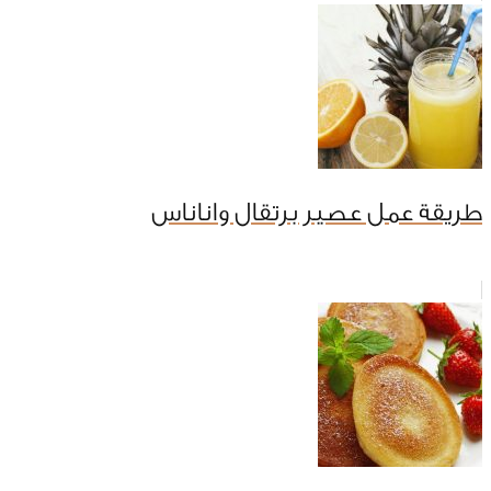
طريقة عمل عصير برتقال واناناس