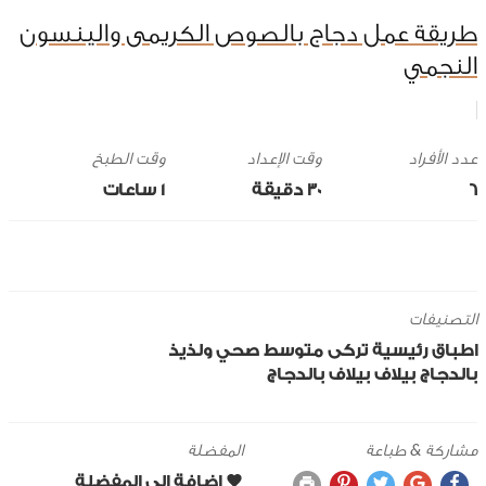
طريقة عمل دجاج بالصوص الكريمى والينسون
النجمي
وقت الإعداد
وقت الطبخ
6
30 ‎دقيقة
1 ساعات
التصنيفات
اطباق رئيسية
تركى
متوسط
صحي ولذيذ
بالدجاج
بيلاف
بيلاف بالدجاج
مشاركة & طباعة
المفضلة