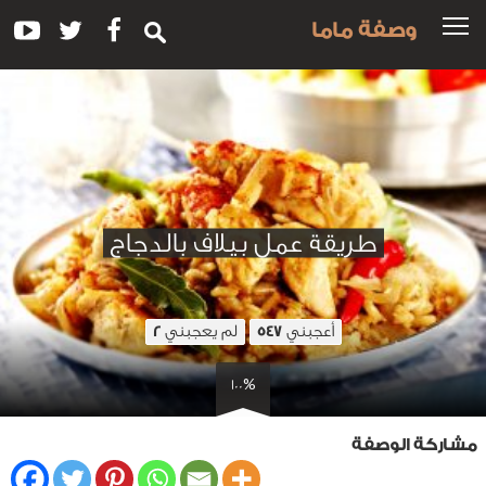
وصفة ماما
طريقة عمل بيلاف بالدجاج
أعجبني
لم يعجبني
2
547
100%
مشاركة الوصفة