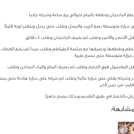
ع الباذنجان وننقعه بالملح لحوالي ربع ساعة ونتركه جانباً.
 حرارة متوسطة نضع الزيت والبصل ونقلب حتى يذبل ويتغير لونه قليلاً.
 الأخضر والأحمر ونقلب ثم نضيف الباذنجان ونقلب 4 دقائق.
 حرارة متوسطة حتى تصبح طرية.
ل المغسول فوق الخضار ونقلب ثم نضيف الملح والماء الساخن ونقلب.
 ونتركه يغلي على حرارة عالية ونقلب ثم نتركه على حرارة هادئة حتى ينض
تقليب من حين لآخر.
ل بالخضار في طبق التقديم وبذلك يصبح جاهزاً.
مشابهة: