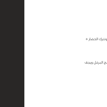
نقشر الطماطم ونقطعها ونضيفها مع صلصة الطماطم ونقلب جيداً ثم نضع الغطاء ونترك الخضار 5
ج البرغل ويجف