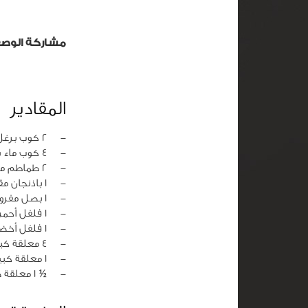
مشاركة الوص
المقادير
‏-
2 كوب برغل
‏-
4 كوب ماء ساخن
‏-
2 طماطم مفرومة
‏-
1 باذنجان مقطع
‏-
1 بصل مفروم
‏-
1 فلفل أحمر مقطع
‏-
1 فلفل أخضر مقطع
‏-
4 معلقة كبيرة زيت نباتي
‏-
1 معلقة كبيرة صلصة طماطم
‏-
½ 1 معلقة صغيرة ملح