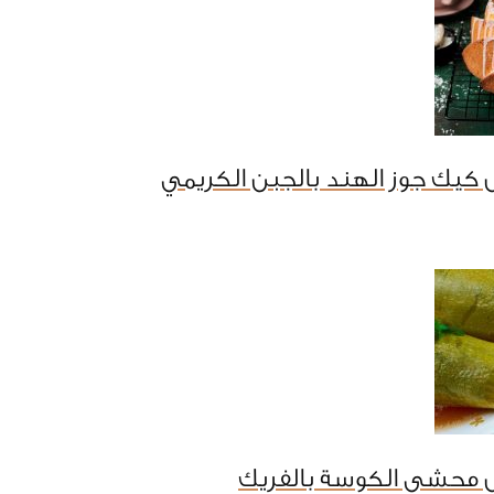
كيك جوز الهند بالجبن الكريمي
 محشي الكوسة بالفريك