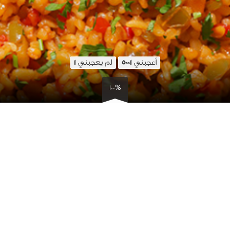
أعجبني
لم يعجبني
1
5001
100%