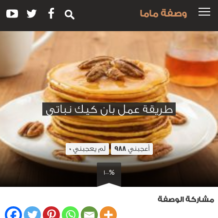
وصفة ماما
طريقة عمل بان كيك نباتي
أعجبني
لم يعجبني
0
988
100%
مشاركة الوصفة