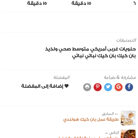
6
15 ‎دقيقة
15 ‎دقيقة
التصنيفات
حلويات
غربى
أمريكي
متوسط
صحي ولذيذ
بان كيك
بان كيك نباتي
نباتي
مشاركة & طباعة
المفضلة
← ‎السابق
طريقة عمل بان كيك هولندي