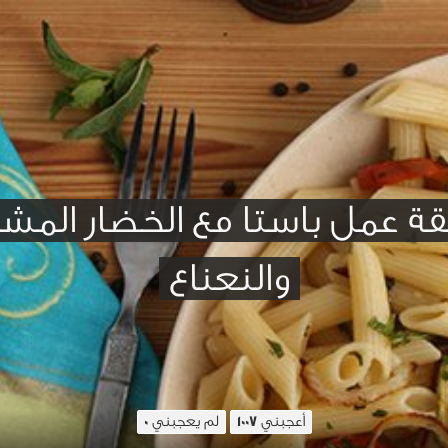
ة عمل باستا مع الخضار المش
والنعناع
أعجبني
لم يعجبني
0
1007