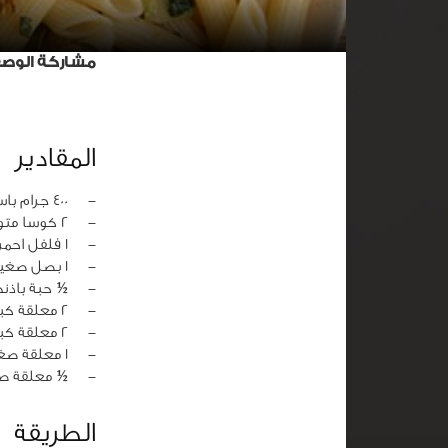
مشاركة الوص
المقادير
‏-
400 جرام باستا بيني
‏-
2 كوسا متوسطة مقطعة شرائح
‏-
1 فلفل احمر حلو مقطع شرائح
‏-
1 بصل صغير
‏-
½ حبة باذن
‏-
2 معلقة كبيرة نعناع طازج مفروم
‏-
2 معلقة كبيرة زيت زيتون
‏-
1 معلقة صغيرة ملح
‏-
½ معلقة ص
الطريقة