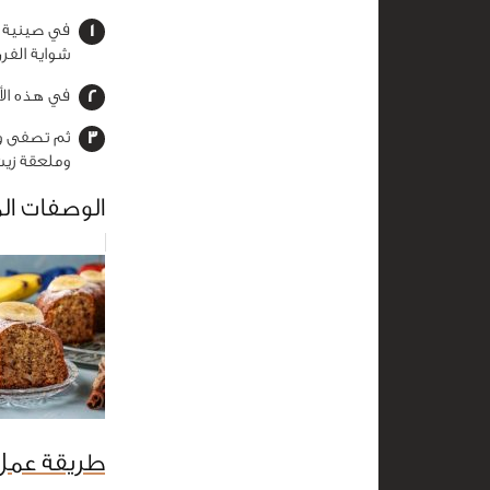
في صينية ك
شواية الفرن لمدة 0
في هذه الأثنا
ثم تصفى وي
وملعقة زيت
الوصفات ال
طريقة عمل 