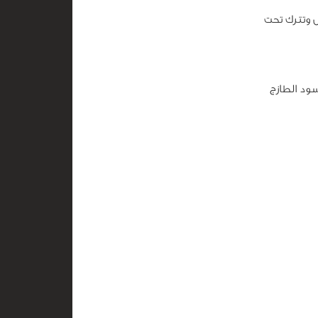
ل وتترك تحت
سود الطازج