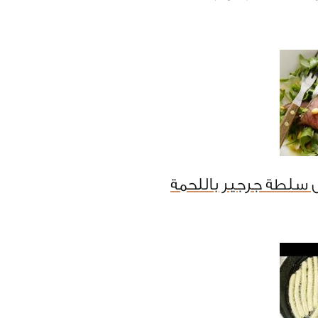
 سلطة جرجير باللحمة