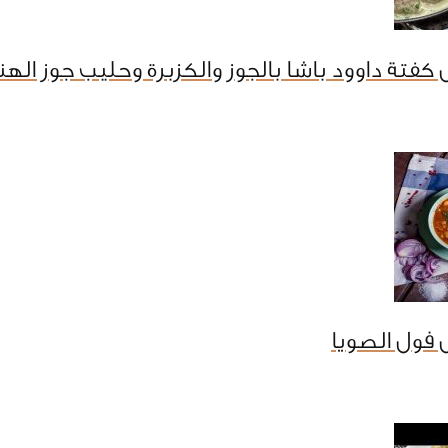
كفتة داوود باشا بالجوز والكزبرة وحليب جوز الهن
فول الصويا