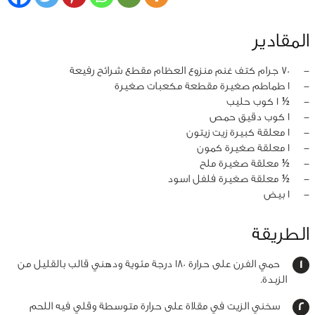
المقادير
‏-
70 جرام كتف غنم منزوع العظام مقطع شرائح رفيعة
‏-
1 طماطم صغيرة مقطعة مكعبات صغيرة
‏-
½ 1 كوب حليب
‏-
1 كوب دقيق حمص
‏-
1 معلقة كبيرة زيت زيتون
‏-
1 معلقة صغيرة كمون
‏-
½ معلقة صغيرة ملح
‏-
½ معلقة صغيرة فلفل اسود
‏-
1 بيض
الطريقة
حمي الفرن على حرارة 180 درجة مئوية ودهني قالب بالقليل من
الزبدة.
سخني الزيت في مقلاة على حرارة متوسطة وقلي فيه اللحم