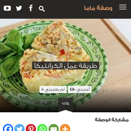
وصفة ماما
طريقة عمل الكرانتيكا
أعجبني
لم يعجبني
10
480
98%
مشاركة الوصفة