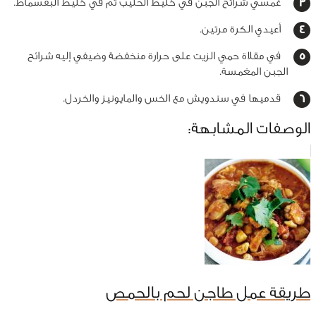
غمسي شرائح الجبن في خليط الحليب ثم في خليط البقسماط.
أعيدي الكرة مرتين.
في مقلاة حمي الزيت على حرارة منخفضة وضيفي إليه شرائح
الجبن المغمسة.
قدميها في سندويش مع الخس والمايونيز والخردل.
الوصفات المشابهة:
طريقة عمل طاجن لحم بالحمص