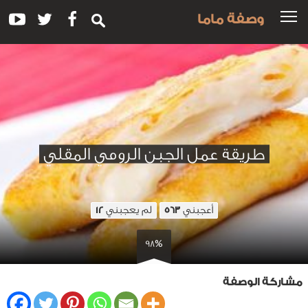
وصفة ماما
طريقة عمل الجبن الرومي المقلي
أعجبني
لم يعجبني
12
563
98%
مشاركة الوصفة