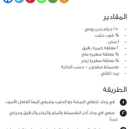
المقادير
‏-
250 جرام جبن رومي
‏-
¼ كوب حليب
‏-
1 بيض
‏-
2 معلقة كبيرة دقيق
‏-
½ معلقة صغيرة ملح
‏-
¼ معلقة صغيرة زعتر
‏-
بقسماط مطحون - حسب الحاجة
‏-
زيت للقلي
الطريقة
في وعاء، إخفقي البيضة مع الحليب وضيفي إليها الفلفل الأسود.
ضعي في وعاء آخر البقسماط والملح والزعتر والدقيق وحركي
جيدًا.