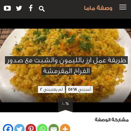
وصفة ماما
طريقة عمل ارز بالليمون والشبت مع صدور
الفراخ المقرمشة
أعجبني
لم يعجبني
2
4568
100%
مشاركة الوصفة