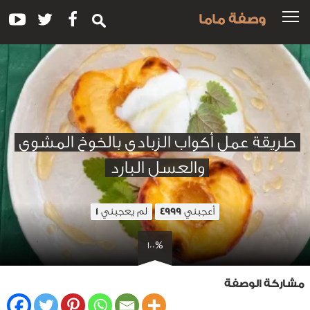
وصفة ماما
طريقة عمل أكواب الزبادي بالخوخ المشوى
والعسل البارد
أعجبني
لم يعجبني
1
4999
100%
مشاركة الوصفة