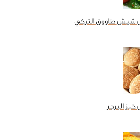
 شيش طاووق التركي
خبز البرجر