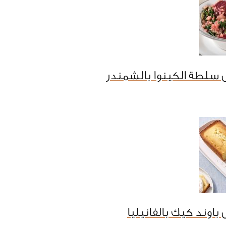
 سلطة الكينوا بالشمندر
باوند كيك بالفانيليا