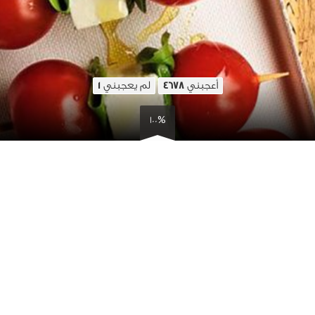
أعجبني
لم يعجبني
1
4678
100%