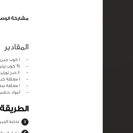
مشاركة الوص
المقادير
‏-
1 كوب جبن مبشور
‏-
½ كوب زيتو
‏-
4 خبز تورتيلا
‏-
1 معلقة كبيرة زيت زيتون
‏-
1 معلقة صغيرة زعتر جاف
‏-
أعواد خشبي
الطريقة
نخلط الجبن
نضع كمية م