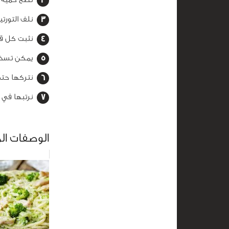
نلف التورتي
نثبت كل ق
يمكن تسخين
نتركها حتى 
نرتبها في 
الوصفات ال