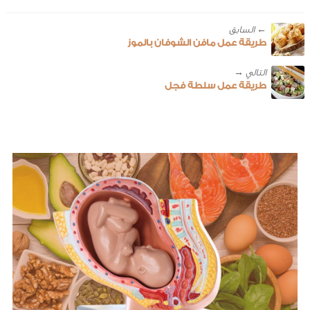
← ‎السابق
طريقة عمل مافن الشوفان بالموز
طريقة عمل سلطة فجل