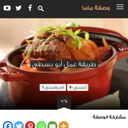
وصفة ماما
طريقة عمل أبو بسطي
أعجبني
لم يعجبني
6
70
92%
مشاركة الوصفة