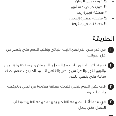
‏-
½ كوب دبس الرمان
‏-
½ كوب حمص مسلوق
‏-
3 معلقة كبيرة زيت
‏-
½ معلقة صغيرة زنجبيل
‏-
½ معلقة صغيرة قرفة
الطريقة
في قدر على النار نضع الزيت النباتي ونقلب اللحم حتى يتحمر من
كل الجوانب.
نضيف لتر ماء إلى اللحم مع البصل والحبهان والمستكة والزنجبيل
والورق اللورا والكرفس والجزر والفلفل الاسود الحب وندعهم نصف
ساعة حتى ينضج اللحم.
قرب نضج اللحم بقليل نضيف معلقة صغيرة من الملح ونتركهم
يأخذوا غلوة.
في هذه الأثناء نضع معلقة كبيرة زبدة مع معلقة زيت ونقلب
البصل حتى يذبل.