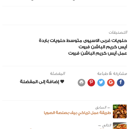
التصنيفات
حلويات
غربى
الاسيوى
متوسط
حلويات باردة
آيس كريم الباشن فروت
عمل آيس كريم الباشن فروت
مشاركة & طباعة
المفضلة
← ‎السابق
طريقة عمل ترياكي بيف بصلصة الصويا