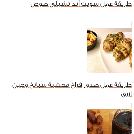
طريقة عمل سويت آند تشيلي صوص
طريقة عمل صدور فراخ محشية سبانخ وجبن
ازرق