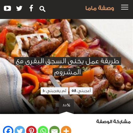
وصفة ماما
طريقة عمل يخنى السجق البقرى مع
المشروم
أعجبني
لم يعجبني
10
58
85%
مشاركة الوصفة