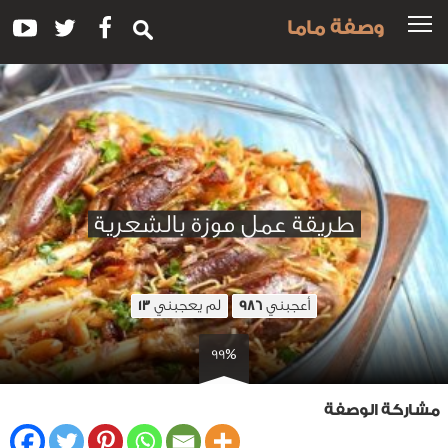
وصفة ماما
طريقة عمل موزة بالشعرية
أعجبني
لم يعجبني
13
986
99%
مشاركة الوصفة