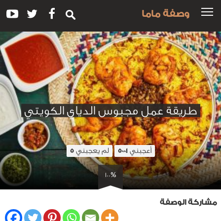
وصفة ماما
طريقة عمل مجبوس الدياي الكويتي
أعجبني
لم يعجبني
5
5001
100%
مشاركة الوصفة