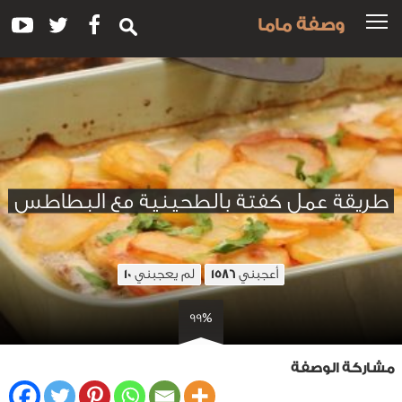
وصفة ماما
طريقة عمل كفتة بالطحينية مع البطاطس
أعجبني
لم يعجبني
10
1586
99%
مشاركة الوصفة