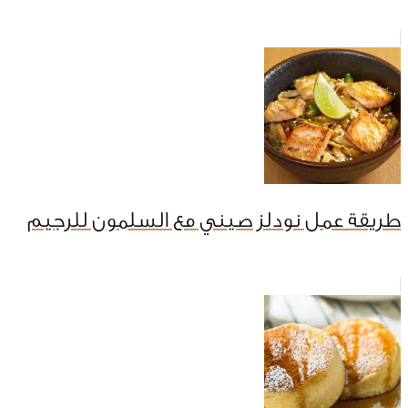
طريقة عمل نودلز صيني مع السلمون للرجيم