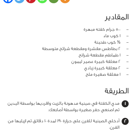
المقادير
‏-
500 جرام كفته مبهرة
‏-
1 كوب ماء
‏-
½ كوب طحينة
‏-
2 بطاطس مقشرة ومقطعة شرائح متوسطة
‏-
1 طماطم مقطعة شرائح
‏-
2 معلقة كبيرة عصير ليمون
‏-
2 معلقة كبيرة زبادي
‏-
1 معلقة صغيرة ملح
الطريقة
مدي الكفتة في صينية مدهونة بالزيت وافرديها بواسطة اليدين
ثم اصنعي حفر صغيرة بواسطة أصابعك.
أدخلي الصينية للفرن على حرارة 190 لمدة 10 دقائق ثم ازيليها من
الفرن.