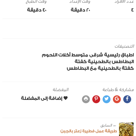
وقت الإعداد
وقت الطبخ
4
20 ‎دقيقة
40 ‎دقيقة
التصنيفات
اطباق رئيسية
شرقى
متوسط
أكلات اللحوم
البطاطس
بالطحينية
كفتة
كفتة بالطحينية مع البطاطس
مشاركة & طباعة
المفضلة
← ‎السابق
طريقة عمل فطيرة زعتر بالجبن