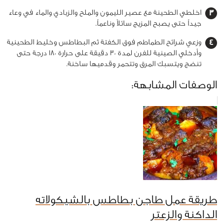
اخلطي الطحينة مع عصير الليمون والملح والزبادي والماء في وعاء
جيداً حتى يصبح المزيج سائلاً وناعماً.
وزعي شرائح الطماطم فوق الكفتة ثم البطاطس وخليط الطحينية
وأدخلي الصينية للفرن لمدة 30 دقيقة على حرارة 180 درجة حتى
تنضج ويتسبك المرق وتتحمر وقدميها ساخنة.
الوصفات المشابهة:
طريقة عمل طاجن بطاطس بالشيكولاته
الداكنة والزعتر