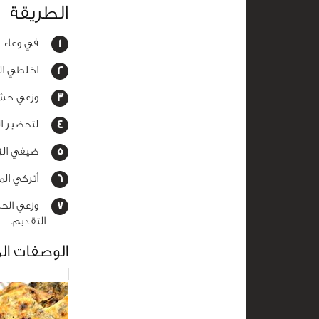
الطريقة
في وعاء م
اخلطي الم
وزعي حشوة
لتحضير الح
ضيفي الزب
أتركي المزي
وزعي الحشو
التقديم.
الوصفات ال