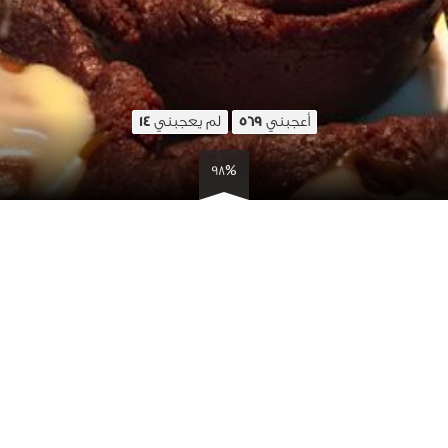
أعجبني
لم يعجبني
14
569
98%