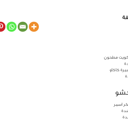
فة
حشو