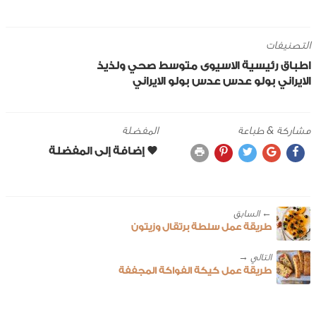
التصنيفات
اطباق رئيسية
الاسيوى
متوسط
صحي ولذيذ
الايراني
بولو
عدس
عدس بولو الايراني
مشاركة & طباعة
المفضلة
← ‎السابق
طريقة عمل سلطة برتقال وزيتون
طريقة عمل كيكة الفواكة المجففة