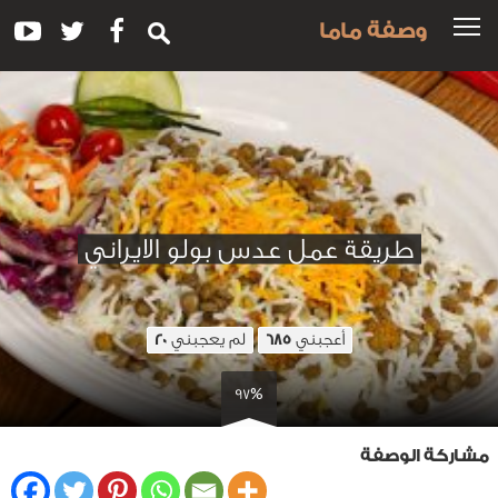
وصفة ماما
طريقة عمل عدس بولو الايراني
أعجبني
لم يعجبني
20
685
97%
مشاركة الوصفة