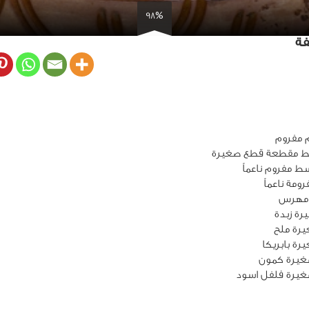
98%
فة
 مفروم
غيرة كمون
غيرة فلفل اسود