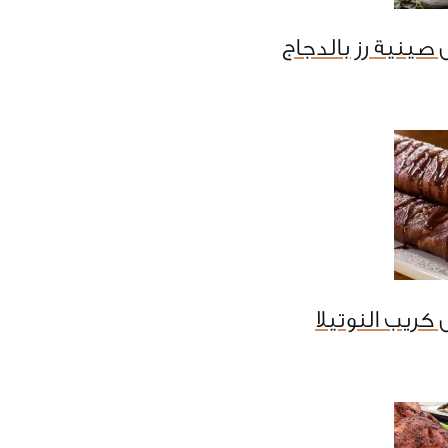
صينية رز بالدجاج
كريب النوتيلا