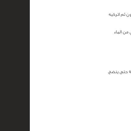
ن ثم اتركيه
لصي من الماء
ئة حتى ينضج.