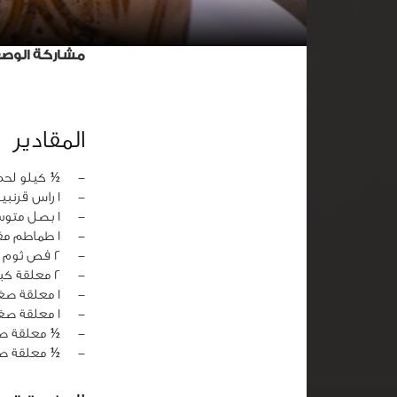
مشاركة الوص
المقادير
‏-
½ كيلو لحم
‏-
1 راس قرنبيط مقطعة قطع صغيرة
‏-
1 بصل متوسط مفروم ناعماً
‏-
1 طماطم مفرومة ناعماً
‏-
2 فص ثوم مهرس
‏-
2 معلقة كبيرة زبدة
‏-
1 معلقة صغيرة ملح
‏-
1 معلقة صغيرة بابريكا
‏-
½ معلقة ص
‏-
½ معلقة ص