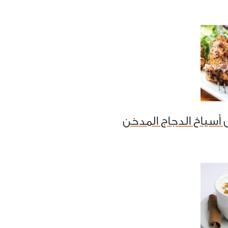
أسياخ الدجاج المدخن