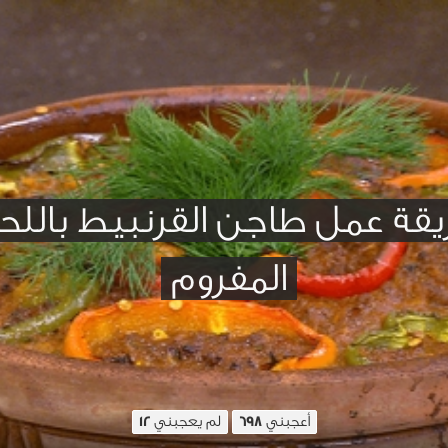
قة عمل طاجن القرنبيط باللح
المفروم
أعجبني
لم يعجبني
12
698