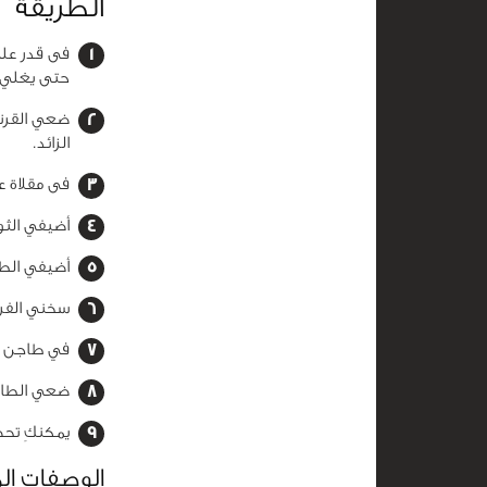
الطريقة
فى قدر على
حتى يغلي.
الزائد.
فى مقلاة ع
أضيفي الثو
أضيفي الطم
سخني الفرن عند
في طاجن ضع
ضعي الطاجن ف
يمكنكِ تحض
الوصفات ال