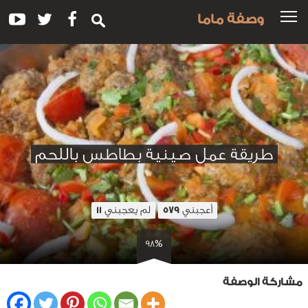
وصفة ماما
طريقة عمل صينية بطاطس باللحم
أعجبني
لم يعجبني
11
579
98%
مشاركة الوصفة