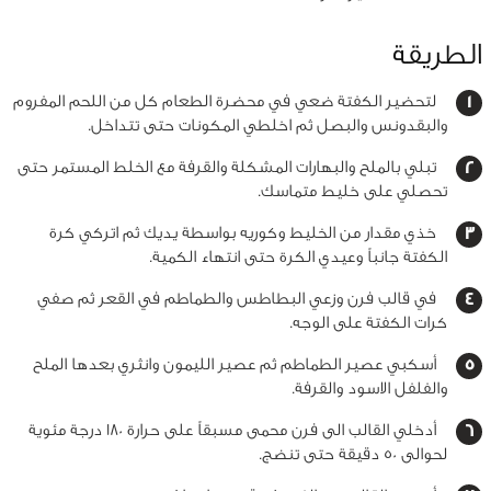
الطريقة
لتحضير الكفتة ضعي في محضرة الطعام كل من اللحم المفروم
والبقدونس والبصل ثم اخلطي المكونات حتى تتداخل.
تبلي بالملح والبهارات المشكلة والقرفة مع الخلط المستمر حتى
تحصلي على خليط متماسك.
خذي مقدار من الخليط وكوريه بواسطة يديك ثم اتركي كرة
الكفتة جانباً وعيدي الكرة حتى انتهاء الكمية.
في قالب فرن وزعي البطاطس والطماطم في القعر ثم صفي
كرات الكفتة على الوجه.
أسكبي عصير الطماطم ثم عصير الليمون وانثري بعدها الملح
والفلفل الاسود والقرفة.
أدخلي القالب الى فرن محمى مسبقاً على حرارة 180 درجة مئوية
لحوالى 50 دقيقة حتى تنضج.