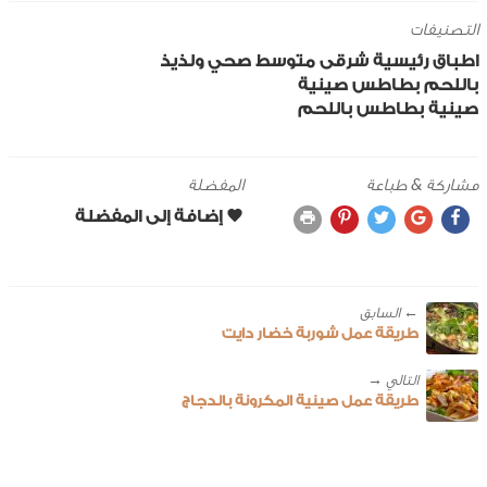
التصنيفات
اطباق رئيسية
شرقى
متوسط
صحي ولذيذ
باللحم
بطاطس
صينية
صينية بطاطس باللحم
مشاركة & طباعة
المفضلة
← ‎السابق
طريقة عمل شوربة خضار دايت
طريقة عمل صينية المكرونة بالدجاج