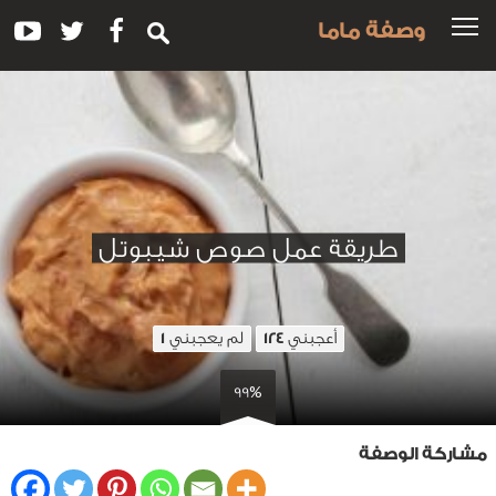
وصفة ماما
طريقة عمل صوص شيبوتل
أعجبني
لم يعجبني
1
124
99%
مشاركة الوصفة