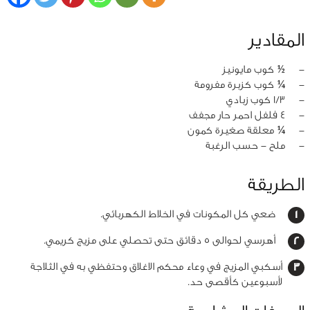
المقادير
‏-
½ كوب مايونيز
‏-
¼ كوب كزبرة مفرومة
‏-
1/3 كوب زبادي
‏-
4 فلفل احمر حار مجفف
‏-
¼ معلقة صغيرة كمون
‏-
ملح - حسب الرغبة
الطريقة
ضعي كل المكونات في الخلاط الكهربائي.
أهرسي لحوالى 5 دقائق حتى تحصلي على مزيج كريمي.
أسكبي المزيج في وعاء محكم الاغلاق وحتفظي به في الثلاجة
لأسبوعين كأقصى حد.