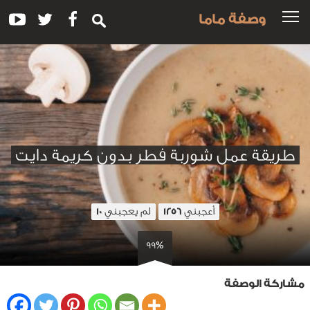
وصفة ماما
طريقة عمل شوربة فطر بدون كريمة دايت
أعجبني
لم يعجبني
10
1256
99%
مشاركة الوصفة