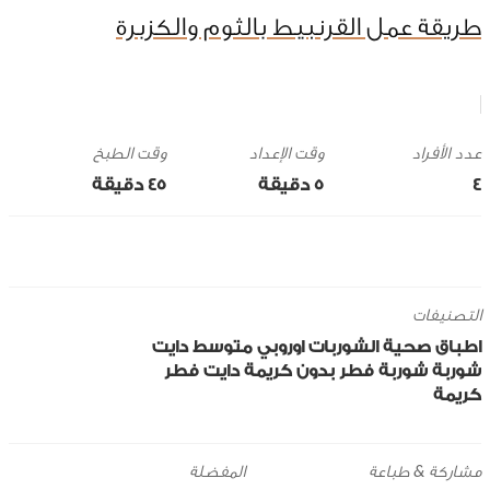
طريقة عمل القرنبيط بالثوم والكزبرة
وقت الإعداد
وقت الطبخ
4
5 ‎دقيقة
45 ‎دقيقة
التصنيفات
اطباق صحية
الشوربات
اوروبي
متوسط
دايت
شوربة
شوربة فطر بدون كريمة دايت
فطر
كريمة
مشاركة & طباعة
المفضلة