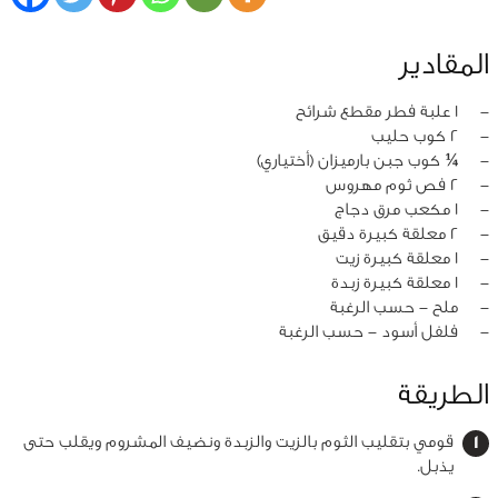
المقادير
‏-
1 علبة فطر مقطع شرائح
‏-
2 كوب حليب
‏-
¼ كوب جبن بارميزان (أختياري)
‏-
2 فص ثوم مهروس
‏-
1 مكعب مرق دجاج
‏-
2 معلقة كبيرة دقيق
‏-
1 معلقة كبيرة زيت
‏-
1 معلقة كبيرة زبدة
‏-
ملح - حسب الرغبة
‏-
فلفل أسود - حسب الرغبة
الطريقة
قومي بتقليب الثوم بالزيت والزبدة ونضيف المشروم ويقلب حتى
يذبل.