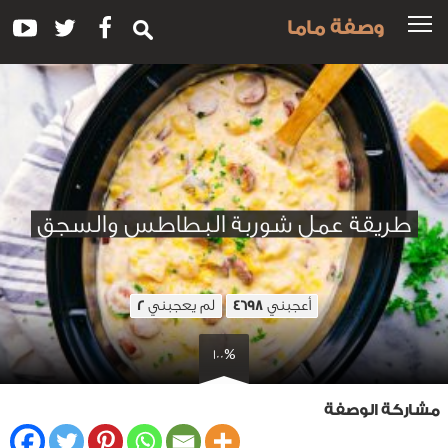
وصفة ماما
طريقة عمل شوربة البطاطس والسجق
أعجبني
لم يعجبني
2
4698
100%
مشاركة الوصفة