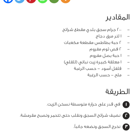
المقادير
‏-
200 جرام سجق بلدي مقطع شرائح
‏-
1 لتر مرق دجاج
‏-
2 حبة بطاطس مقطعة مكعبات
‏-
2 فص ثوم مفروم
‏-
1 حبة بصل مفروم
‏-
1 معلقة كبيرة زيت نباتي (للقلي)
‏-
فلفل أسود - حسب الرغبة
‏-
ملح - حسب الرغبة
الطريقة
في قدر على حرارة متوسطة نسخن الزيت.
نضيف شرائح السجق ونقلب حتى تتحمر وتصبح مقرمشة.
نخرج السجق ونضعه جانباً.