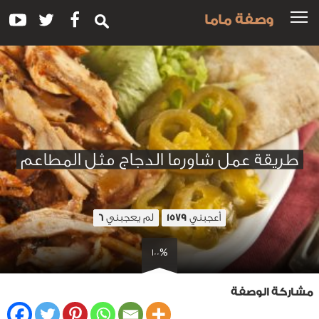
وصفة ماما
طريقة عمل شاورما الدجاج مثل المطاعم
أعجبني
لم يعجبني
6
1579
100%
مشاركة الوصفة