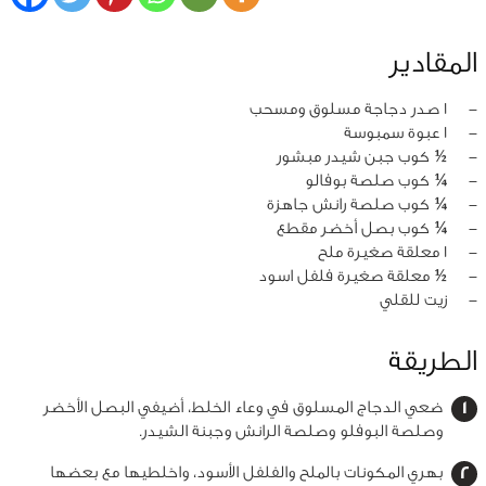
المقادير
‏-
1 صدر دجاجة مسلوق ومسحب
‏-
1 عبوة سمبوسة
‏-
½ كوب جبن شيدر مبشور
‏-
¼ كوب صلصة بوفالو
‏-
¼ كوب صلصة رانش جاهزة
‏-
¼ كوب بصل أخضر مقطع
‏-
1 معلقة صغيرة ملح
‏-
½ معلقة صغيرة فلفل اسود
‏-
زيت للقلي
الطريقة
ضعي الدجاج المسلوق في وعاء الخلط، أضيفي البصل الأخضر
وصلصة البوفلو وصلصة الرانش وجبنة الشيدر.
بهري المكونات بالملح والفلفل الأسود، واخلطيها مع بعضها