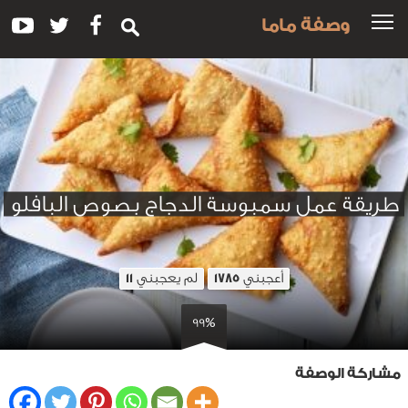
وصفة ماما
طريقة عمل سمبوسة الدجاج بصوص البافلو
أعجبني
لم يعجبني
11
1785
99%
مشاركة الوصفة