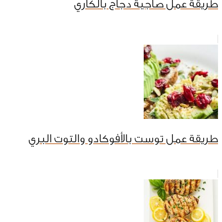
طريقة عمل صاجية دجاج بالكاري
طريقة عمل توست بالأفوكادو والتوت البري