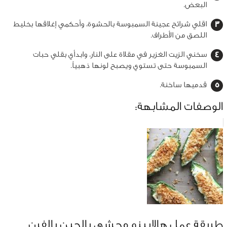
البعض.
اقلي شرائح عجينة السمبوسة بالحشوة، وأحكمي إغلاقها بخليط
اللصق من الأطراف.
سخني الزيت الغزير في مقلاة على النار، وابدأي بقلي حبات
السمبوسة حتى تستوي ويصبح لونها ذهبياً.
قدميها ساخنة.
الوصفات المشابهة:
طريقة عمل هالابينو محشي بالجبن بالفرن