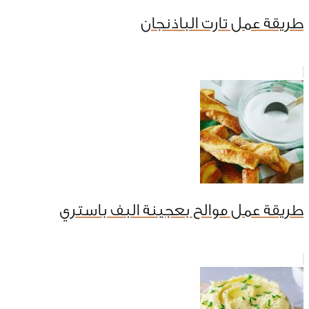
طريقة عمل تارت الباذنجان
طريقة عمل موالح بعجينة البف باستري