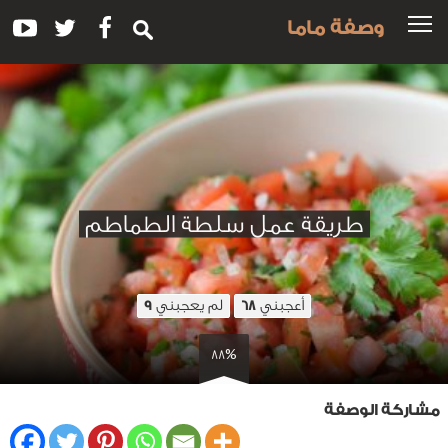
وصفة ماما
طريقة عمل سلطة الطماطم
أعجبني
لم يعجبني
9
68
88%
مشاركة الوصفة