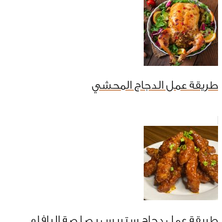
طريقة عمل الدجاج المحشي
طريقة عمل دجاج ستربس بصلصة البافلو