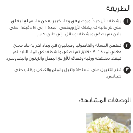
الطريقة
يشطف الأرز جيداً ويوضع في وعاء كبير به من ماء مملح ليغلي
على نار عالية ثم يضاف الأرز ويطهى لمدة 10 إلى 15 دقيقة حتى
يلين ثم يصفى ويشطف وينقل إلى طبق كبير.
تطهى البسلة والفاصوليا وهيليون في وعاء اخر به ماء مملح
مغلي لمدة 2-3 دقائق ثم تصفى وتشطف في الماء البارد ثم
تجفف بمنشفة ورقية وتضاف للأرز مع البصل والزيتون والبقدونس.
تنثر التتبيل على السلطة وتتبل بالملح والفلفل ويقلب حتى
تتجانس.
الوصفات المشابهة: