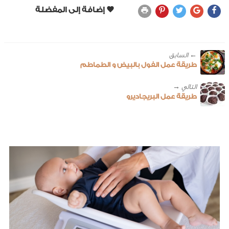
← ‎السابق
طريقة عمل الفول بالبيض و الطماطم
طريقة عمل البريجاديرو