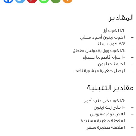
المقادير
‏-
1/2 1 كوب أرز
‏-
1 كوب زيتون أسود مخلي
‏-
3/4 كوب بسلة
‏-
1/4 كوب ورق بقدونس مقطع
‏-
100 جرام فاصوليا خضراء
‏-
1 حزمة هيليون
‏-
1 بصل صغيرة مبشورة ناعم
مقادير التتبلية
‏-
1/4 كوب خل عنب أحمر
‏-
100 ملى زيت زيتون
‏-
1 فص ثوم مهروس
‏-
1 ملعقة صغيرة مستردة
‏-
1 ملعقة صغيرة سكر