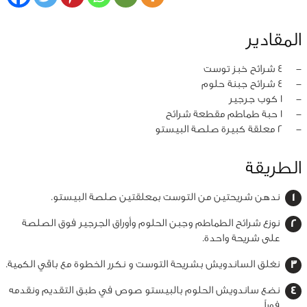
المقادير
‏-
4 شرائح خبز توست
‏-
4 شرائح جبنة حلوم
‏-
1 كوب جرجير
‏-
1 حبة طماطم مقطعة شرائح
‏-
2 معلقة كبيرة صلصة البيستو
الطريقة
ندهن شريحتين من التوست بمعلقتين صلصة البيستو.
نوزع شرائح الطماطم وجبن الحلوم وأوراق الجرجير فوق الصلصة
على شريحة واحدة.
نغلق الساندويش بشريحة التوست و نكرر الخطوة مع باقي الكمية.
نضع ساندويش الحلوم بالبيستو صوص في طبق التقديم ونقدمه
فوراً.