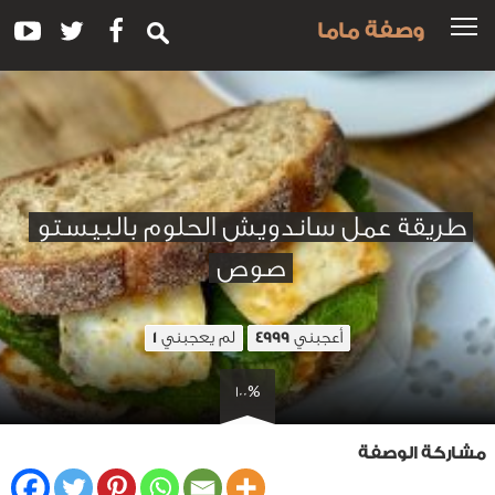
وصفة ماما
طريقة عمل ساندويش الحلوم بالبيستو
صوص
أعجبني
لم يعجبني
1
4999
100%
مشاركة الوصفة