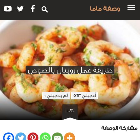
وصفة ماما
طريقة عمل روبيان بالصوص
أعجبني
لم يعجبني
0
563
100%
مشاركة الوصفة