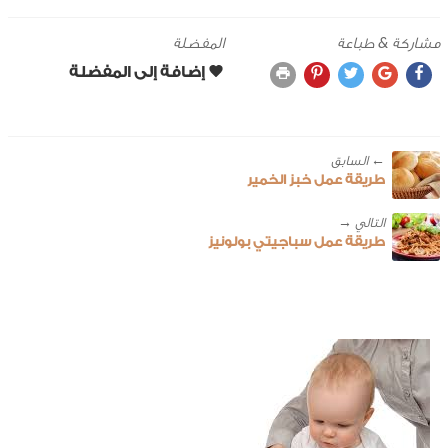
مشاركة & طباعة
المفضلة
← ‎السابق
طريقة عمل خبز الخمير
طريقة عمل سباجيتي بولونيز