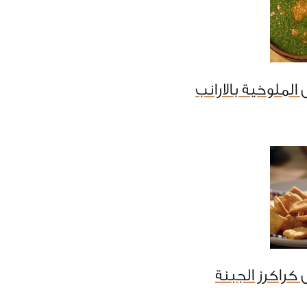
لملوخية بالارانب
كراكرز الجبنة