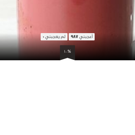
أعجبني
لم يعجبني
0
987
100%