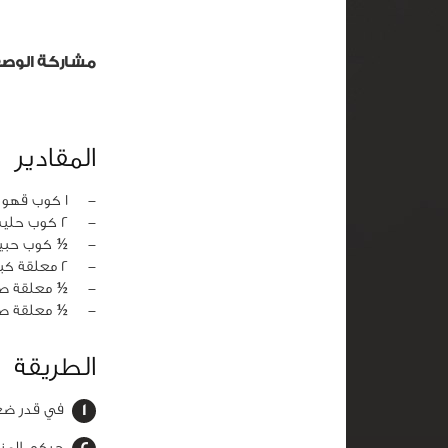
مشاركة الوص
المقادير
‏-
1 كوب قهوة مطحونة
‏-
2 كوب حليب
‏-
½ كوب حبيب
‏-
2 معلقة كبيرة سكر
‏-
½ معلقة صغ
‏-
½ معلقة صغ
الطريقة
في قدر ضع
حركي المزي