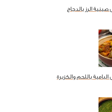
صينية الرز بالدجاج
البامية باللحم والكزبرة