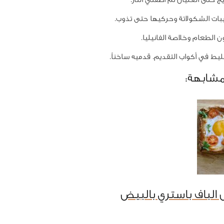
ات الشكولاتة وحركيها حتى تذوب.
 الطعام وخلاصة الفانيليا.
يط في أكواب التقديم. قدميه ساخناً.
مشابهة:
الباف باستري بالبيض