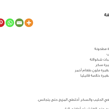
فة
ات شكولاتة
يرة ملون طعام أحمر
يرة خلاصة فانيليا
ي الحليب والسكر. أخلطي المزيج حتى يتجانس.
ج حتى الغليان ثم أطفئي النار.