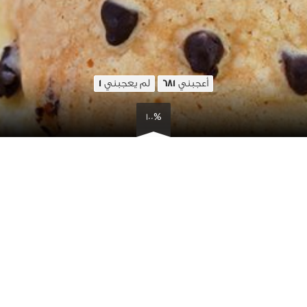
أعجبني
لم يعجبني
1
681
100%