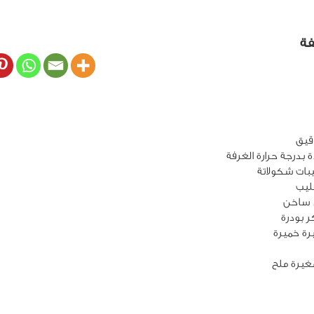
فة
يرة ملح