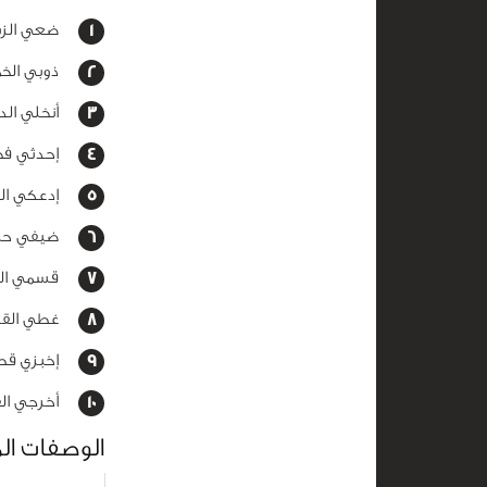
ضعي الزبدة
ذوبي الخمير
أنخلي الدق
إحدثي فجوة
إدعكي الم
ضيفي حبيب
قسمي العج
غطي القال
إخبزي قطع ا
أخرجي القا
الوصفات ال