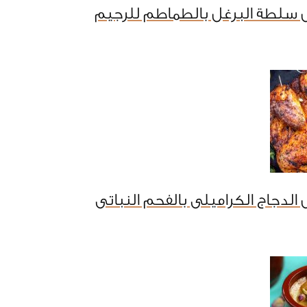
 سلطة البرغل بالطماطم للرجيم
الدجاج الكراميلى بالفحم النباتى