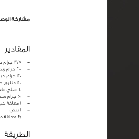
مشاركة الوص
المقادير
‏-
375 جرام دقيق
‏-
200 جرام زبدة بدرجة حرارة الغرفة
‏-
120 جرام حبيبات شكولاتة
‏-
120 ملليى حليب
‏-
60 مللي ماء ساخن
‏-
50 جرام سكر بودرة
‏-
1 معلقة كبيرة خميرة
‏-
1 بيض
‏-
½ معلقة صغ
الطريقة