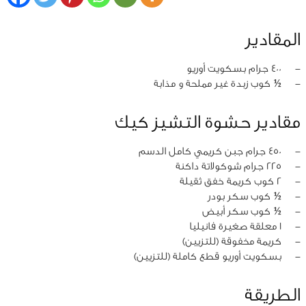
المقادير
‏-
400 جرام بسكويت أوريو
‏-
½ كوب زبدة غير مملحة و مذابة
مقادير حشوة التشيز كيك
‏-
450 جرام جبن كريمي كامل الدسم
‏-
225 جرام شوكولاتة داكنة
‏-
2 كوب كريمة خفق ثقيلة
‏-
½ كوب سكر بودر
‏-
½ كوب سكر أبيض
‏-
1 معلقة صغيرة فانيليا
‏-
كريمة مخفوقة (للتزيين)
‏-
بسكويت أوريو قطع كاملة (للتزيين)
الطريقة