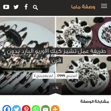
وصفة ماما
طريقة عمل تشيز كيك الأوريو البارد بدون
فرن
أعجبني
لم يعجبني
1
4999
100%
مشاركة الوصفة