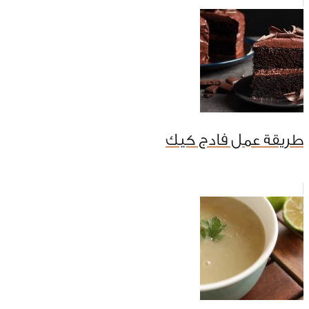
طريقة عمل فادج كيك