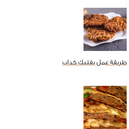
طريقة عمل بفتيك كداب