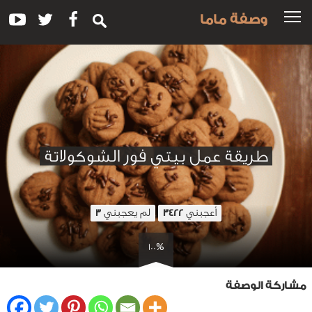
وصفة ماما
طريقة عمل بيتي فور الشوكولاتة
أعجبني
لم يعجبني
3
3422
100%
مشاركة الوصفة