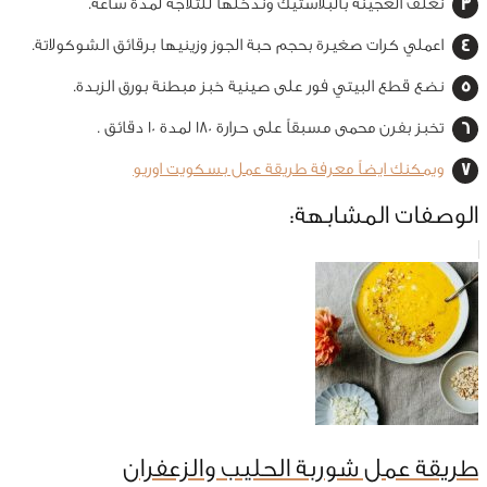
نغلف العجينة بالبلاستيك وندخلها للثلاجة لمدة ساعة.
اعملي كرات صغيرة بحجم حبة الجوز وزينيها برقائق الشوكولاتة.
نضع قطع البيتي فور على صينية خبز مبطنة بورق الزبدة.
تخبز بفرن محمى مسبقاً على حرارة 180 لمدة 10 دقائق .
ويمكنك ايضاً معرفة طريقة عمل بسكويت اوريو
الوصفات المشابهة:
طريقة عمل شوربة الحليب والزعفران