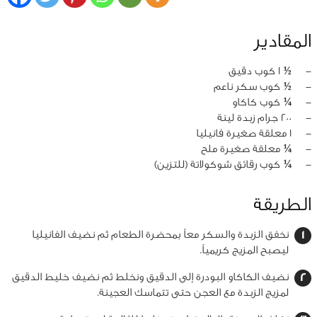
المقادير
‏-
½ 1 كوب دقيق
‏-
½ كوب سكر ناعم
‏-
¼ كوب كاكاو
‏-
200 جرام زبدة لينة
‏-
1 معلقة صغيرة فانيليا
‏-
¼ معلقة صغيرة ملح
‏-
¼ كوب رقائق شوكولاتة (للتزين)
الطريقة
نخفق الزبدة والسكر معاً بمحضرة الطعام ثم نضيف الفانيليا
ليصبح المزيج كريمياً.
نضيف الكاكاو البودرة إلى الدقيق ونخلط ثم نضيف خليط الدقيق
لمزيج الزبدة مع العجن حتى تتماسك العجينة.