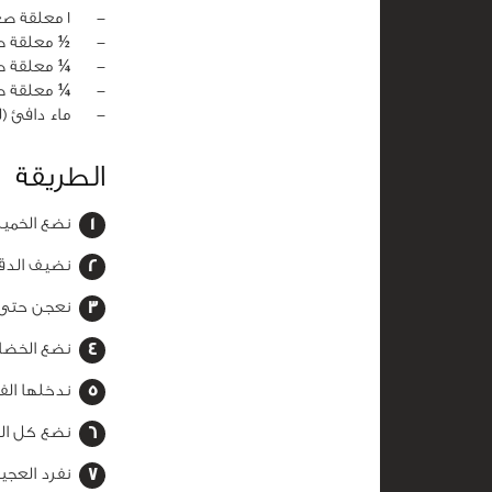
‏-
1 معلقة صغيرة سكر
‏-
½ معلقة ص
‏-
¼ معلقة ص
‏-
¼ معلقة ص
‏-
ماء دافئ (
الطريقة
نضع الخميرة 
نضيف الدقي
نعجن حتى نح
نضع الخضار 
ندخلها الف
نضع كل ال
نفرد العجي