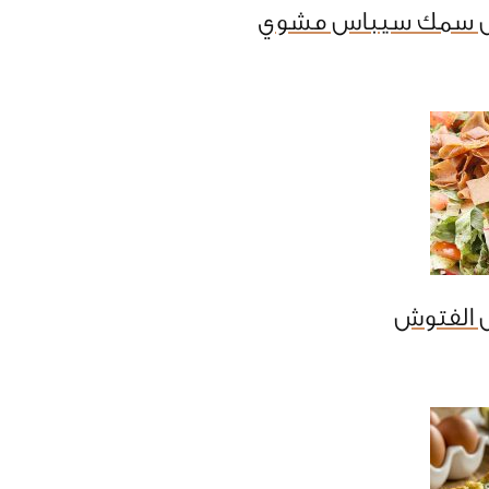
ل سمك سيباس مشوي
 الفتوش