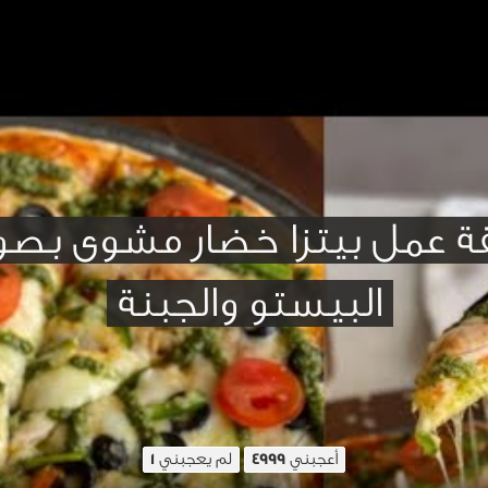
ة عمل بيتزا خضار مشوى بص
البيستو والجبنة
أعجبني
لم يعجبني
1
4999