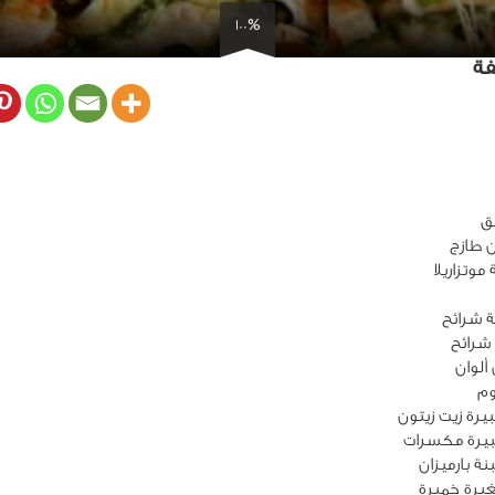
100%
فة