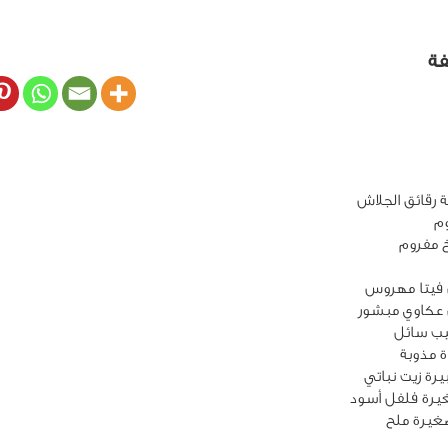
فة
ب سائل
 مذوبة
غيرة ملح