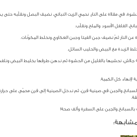
شوة، في مقلاة على النار، نحمي الزيت النباتي، نضيف البصل ونقلّبه حتى يذ
خ، الفلفل الأسود والملح ونقلّب.
ة عن النار ثمّ نضيف جبن الفيتا وجبن العكاوي ونخلط المكوّنات.
لط الزبدة مع البيض والحليب السائل.
ة جلاش، نحشيها بالقليل من الحشوة ثم ندهن طرفها بخليط البيض ونل
ة لإنهاء كل الكمية.
ك بالسبانخ والجبن على السفرة وألف صحة!
مشابهة: