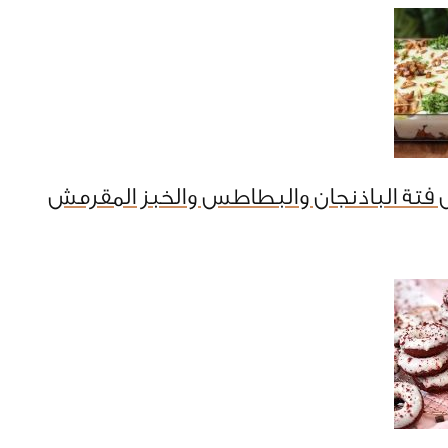
فتة الباذنجان والبطاطس والخبز المقرمش