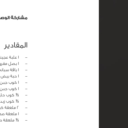
مشاركة الوص
المقادير
‏-
1 علبة عجينة رقائق الجلاش
‏-
1 بصل مفروم
‏-
1 باقة سبانخ مفروم
‏-
1 حبة بيض
‏-
1 كوب جبن فيتا مهروس
‏-
1 كوب جبن عكاوي مبشور
‏-
½ كوب حلي
‏-
½ كوب زبدة
‏-
2 ملعقة كبيرة زيت نباتي
‏-
1 ملعقة صغيرة فلفل أسود
‏-
½ ملعقة ص