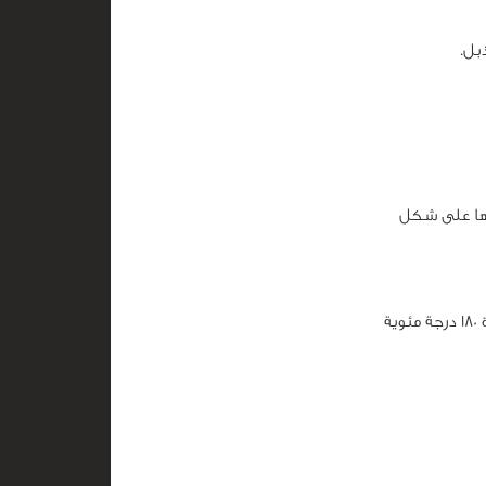
بل.
فها على شكل
نوزّع رولات السبانخ والجبن في صينية فرن، ثم ندخل الصينية إلى فرن محمّى على حرارة 180 درجة مئوية