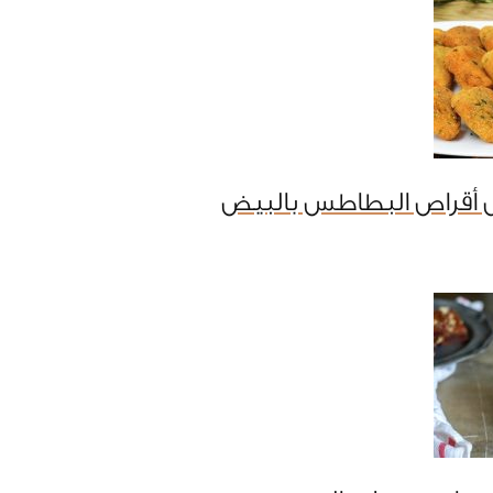
 أقراص البطاطس بالبيض