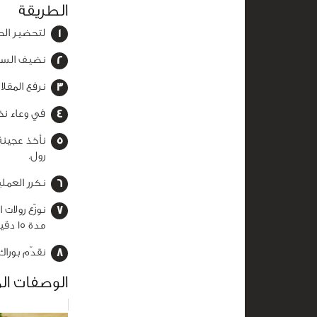
الطريقة
لتحضير الح
نضيف السبان
نرفع المقلا
في وعاء نخ
نأخذ عجين
رول.
نكرر العملي
مدة 15 دقيقة.
نقدّم بورا
الوصفات ال