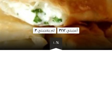
أعجبني
لم يعجبني
3
3212
100%