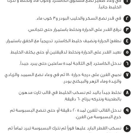
في وعاء صغير نضع مسحوق الكاسترد وكوب ماء ونخلط و نترك
الخليط جانباً.
في قدر نضع السكر والحليب البودر و3 كوب ماء.
نرفع القدر على الحرارة ونخلط باستمرار حتى تتجانس.
نطفئ الحرارة ونضيف خليط الكاسترد تدريجياً مع الخفق باستمرار.
نعيد القدر على الحرارة ونخلط لدقيقتين أو حتى يكثف الخليط.
ندخل الكاسترد إلى الثلاجة لمدة ساعتين حتى يبرد جيداً.
نحمي الفرن على درجة حرارة 180 ثم في وعاء نضع السميد والزبادي
والزبدة وماء الزهر والبيكنج بودر.
نخلط جيداً باليد ثم نسكب الخليط في قالب تارت مدهون
بالطحينة ونتركه يرتاح 60 دقيقة.
ندخل القالب للفرن لمدة 20 دقيقة أو حتى تنضج البسبوسة ثم
خرج البسبوسة من الفرن.
نسكب القطر البارد عليها فوراً ثم نترك البسبوسة تبرد تماماً ثم