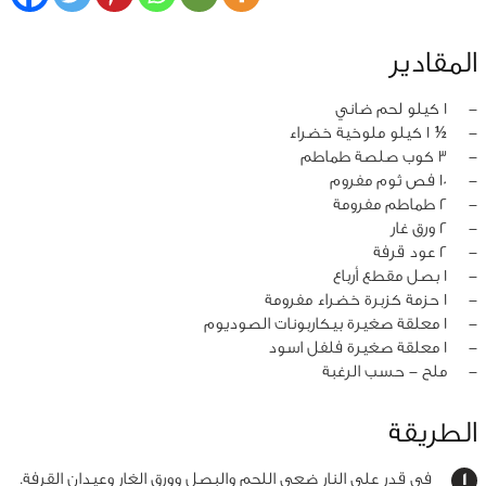
المقادير
‏-
1 كيلو لحم ضاني
‏-
½ 1 كيلو ملوخية خضراء
‏-
3 كوب صلصة طماطم
‏-
10 فص ثوم مفروم
‏-
2 طماطم مفرومة
‏-
2 ورق غار
‏-
2 عود قرفة
‏-
1 بصل مقطع أرباع
‏-
1 حزمة كزبرة خضراء مفرومة
‏-
1 معلقة صغيرة بيكاربونات الصوديوم
‏-
1 معلقة صغيرة فلفل اسود
‏-
ملح - حسب الرغبة
الطريقة
في قدر على النار ضعي اللحم والبصل وورق الغار وعيدان القرفة.