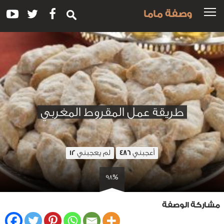
وصفة ماما
طريقة عمل المقروط المغربي
أعجبني
لم يعجبني
12
486
98%
مشاركة الوصفة