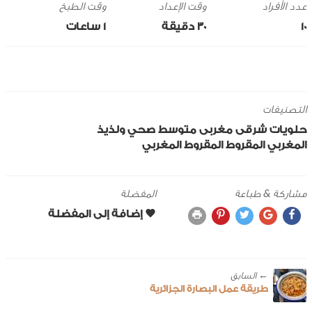
وقت الإعداد
وقت الطبخ
10
30 ‎دقيقة
1 ساعات
التصنيفات
حلويات
شرقى
مغربى
متوسط
صحي ولذيذ
المغربي
المقروط
المقروط المغربي
مشاركة & طباعة
المفضلة
← ‎السابق
طريقة عمل البصارة الجزائرية