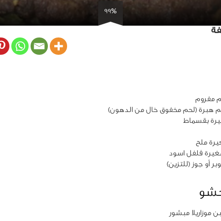
99%
فة
غيرة فلفل اسود
حشو