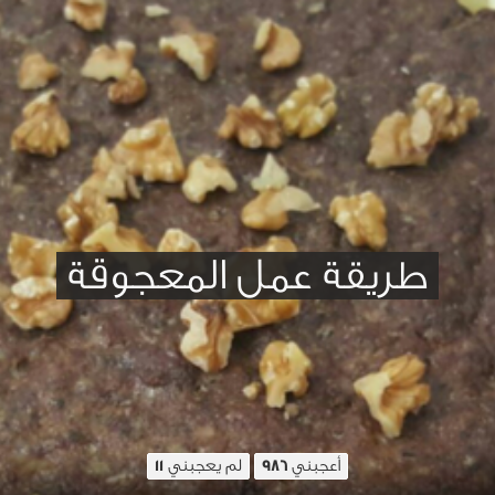
طريقة عمل المعجوقة
أعجبني
لم يعجبني
11
986