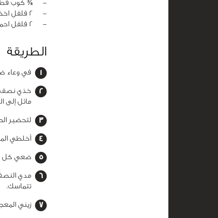
‏-
¾ كوب فطر
‏-
2 فلفل اخضر مفروم
‏-
2 فلفل احمر مفروم
الطريقة
في وعاء ضع
خذي نصف ك
مائل إلى ال
لتحضير الح
أخلطي المك
ضعي كل ال
مدي النصف 
تتماسك.
زيني المعجو