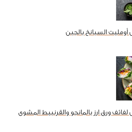
أومليت السبانخ بالجبن
لفائف ورق ارز بالمانجو والقرنبيط المشوى