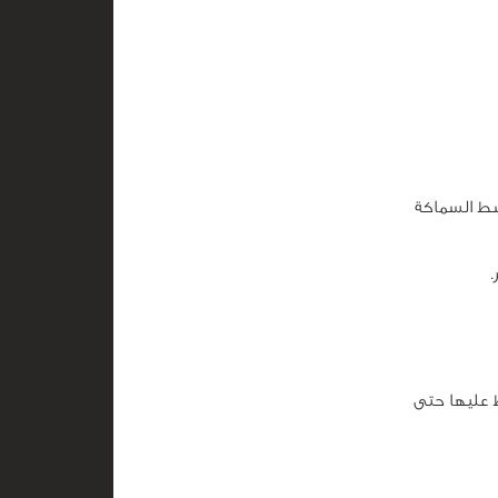
سط السماكة
.
 عليها حتى