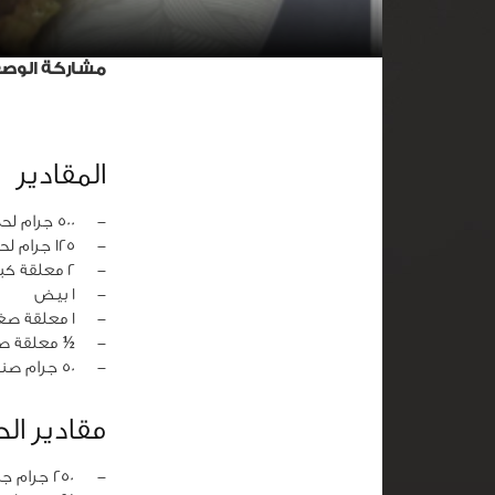
مشاركة الوص
المقادير
‏-
500 جرام لحم مفروم
‏-
125 جرام لحم هبرة (لحم مخفوق خال من الدهون)
‏-
2 معلقة كبيرة بقسماط
‏-
1 بيض
‏-
1 معلقة صغيرة ملح
‏-
½ معلقة ص
‏-
50 جرام صنوبر أو جوز (للتزين)
مقادير ال
‏-
250 جرام جبن موزاريلا مبشور