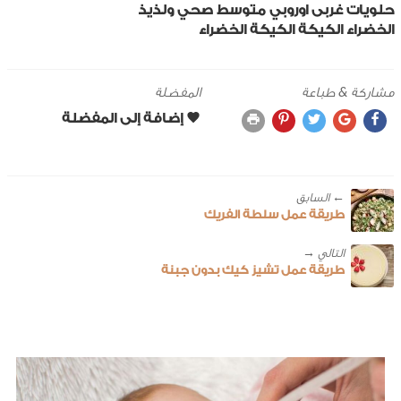
حلويات
غربى
اوروبي
متوسط
صحي ولذيذ
الخضراء
الكيكة
الكيكة الخضراء
مشاركة & طباعة
المفضلة
← ‎السابق
طريقة عمل سلطة الفريك
طريقة عمل تشيز كيك بدون جبنة