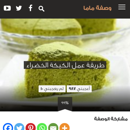
وصفة ماما
طريقة عمل الكيكة الخضراء
أعجبني
لم يعجبني
10
987
99%
مشاركة الوصفة