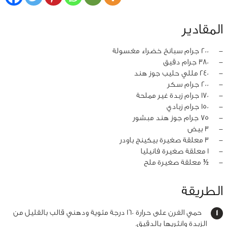
المقادير
‏-
200 جرام سبانخ خضراء مغسولة
‏-
380 جرام دقيق
‏-
240 مللي حليب جوز هند
‏-
200 جرام سكر
‏-
170 جرام زبدة غير مملحة
‏-
150 جرام زبادي
‏-
75 جرام جوز هند مبشور
‏-
3 بيض
‏-
3 معلقة صغيرة بيكينج باودر
‏-
1 معلقة صغيرة فانيليا
‏-
½ معلقة صغيرة ملح
الطريقة
حمي الفرن على حرارة 160 درجة مئوية ودهني قالب بالقليل من
الزبدة وانثريها بالدقيق.