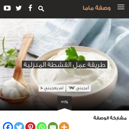
وصفة ماما
طريقة عمل القشطة المنزلية
أعجبني
لم يعجبني
10
692
99%
مشاركة الوصفة